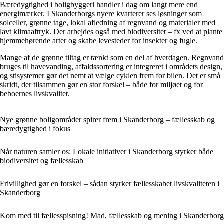
Bæredygtighed i boligbyggeri handler i dag om langt mere end
energimærker. I Skanderborgs nyere kvarterer ses løsninger som
solceller, grønne tage, lokal afledning af regnvand og materialer med
lavt klimaaftryk. Der arbejdes også med biodiversitet – fx ved at plante
hjemmehørende arter og skabe levesteder for insekter og fugle.
Mange af de grønne tiltag er tænkt som en del af hverdagen. Regnvand
bruges til havevanding, affaldssortering er integreret i områdets design,
og stisystemer gør det nemt at vælge cyklen frem for bilen. Det er små
skridt, der tilsammen gør en stor forskel – både for miljøet og for
beboernes livskvalitet.
Nye grønne boligområder spirer frem i Skanderborg – fællesskab og
bæredygtighed i fokus
Når naturen samler os: Lokale initiativer i Skanderborg styrker både
biodiversitet og fællesskab
Frivillighed gør en forskel – sådan styrker fællesskabet livskvaliteten i
Skanderborg
Kom med til fællesspisning! Mad, fællesskab og mening i Skanderborg