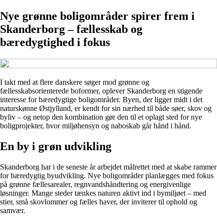
Nye grønne boligområder spirer frem i
Skanderborg – fællesskab og
bæredygtighed i fokus
I takt med at flere danskere søger mod grønne og
fællesskabsorienterede boformer, oplever Skanderborg en stigende
interesse for bæredygtige boligområder. Byen, der ligger midt i det
naturskønne Østjylland, er kendt for sin nærhed til både søer, skov og
byliv – og netop den kombination gør den til et oplagt sted for nye
boligprojekter, hvor miljøhensyn og naboskab går hånd i hånd.
En by i grøn udvikling
Skanderborg har i de seneste år arbejdet målrettet med at skabe rammer
for bæredygtig byudvikling. Nye boligområder planlægges med fokus
på grønne fællesarealer, regnvandshåndtering og energivenlige
løsninger. Mange steder tænkes naturen aktivt ind i bymiljøet – med
stier, små skovlommer og fælles haver, der inviterer til ophold og
samvær.