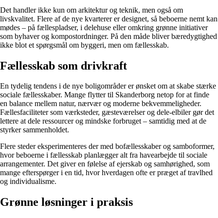
Det handler ikke kun om arkitektur og teknik, men også om
livskvalitet. Flere af de nye kvarterer er designet, så beboerne nemt kan
mødes – på fællespladser, i delehuse eller omkring grønne initiativer
som byhaver og kompostordninger. På den måde bliver bæredygtighed
ikke blot et spørgsmål om byggeri, men om fællesskab.
Fællesskab som drivkraft
En tydelig tendens i de nye boligområder er ønsket om at skabe stærke
sociale fællesskaber. Mange flytter til Skanderborg netop for at finde
en balance mellem natur, nærvær og moderne bekvemmeligheder.
Fællesfaciliteter som værksteder, gæsteværelser og dele-elbiler gør det
lettere at dele ressourcer og mindske forbruget – samtidig med at de
styrker sammenholdet.
Flere steder eksperimenteres der med bofællesskaber og samboformer,
hvor beboerne i fællesskab planlægger alt fra havearbejde til sociale
arrangementer. Det giver en følelse af ejerskab og samhørighed, som
mange efterspørger i en tid, hvor hverdagen ofte er præget af travlhed
og individualisme.
Grønne løsninger i praksis