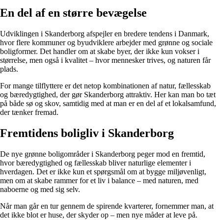
En del af en større bevægelse
Udviklingen i Skanderborg afspejler en bredere tendens i Danmark,
hvor flere kommuner og byudviklere arbejder med grønne og sociale
boligformer. Det handler om at skabe byer, der ikke kun vokser i
størrelse, men også i kvalitet – hvor mennesker trives, og naturen får
plads.
For mange tilflyttere er det netop kombinationen af natur, fællesskab
og bæredygtighed, der gør Skanderborg attraktiv. Her kan man bo tæt
på både sø og skov, samtidig med at man er en del af et lokalsamfund,
der tænker fremad.
Fremtidens boligliv i Skanderborg
De nye grønne boligområder i Skanderborg peger mod en fremtid,
hvor bæredygtighed og fællesskab bliver naturlige elementer i
hverdagen. Det er ikke kun et spørgsmål om at bygge miljøvenligt,
men om at skabe rammer for et liv i balance – med naturen, med
naboerne og med sig selv.
Når man går en tur gennem de spirende kvarterer, fornemmer man, at
det ikke blot er huse, der skyder op – men nye måder at leve på.