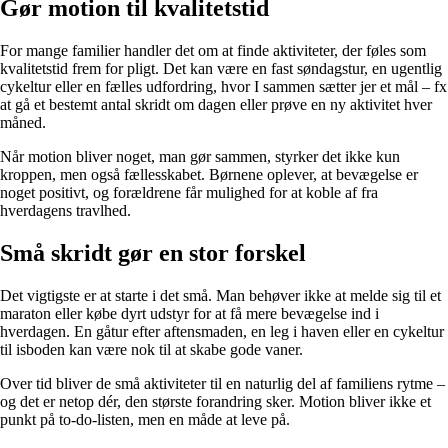
Gør motion til kvalitetstid
For mange familier handler det om at finde aktiviteter, der føles som
kvalitetstid frem for pligt. Det kan være en fast søndagstur, en ugentlig
cykeltur eller en fælles udfordring, hvor I sammen sætter jer et mål – fx
at gå et bestemt antal skridt om dagen eller prøve en ny aktivitet hver
måned.
Når motion bliver noget, man gør sammen, styrker det ikke kun
kroppen, men også fællesskabet. Børnene oplever, at bevægelse er
noget positivt, og forældrene får mulighed for at koble af fra
hverdagens travlhed.
Små skridt gør en stor forskel
Det vigtigste er at starte i det små. Man behøver ikke at melde sig til et
maraton eller købe dyrt udstyr for at få mere bevægelse ind i
hverdagen. En gåtur efter aftensmaden, en leg i haven eller en cykeltur
til isboden kan være nok til at skabe gode vaner.
Over tid bliver de små aktiviteter til en naturlig del af familiens rytme –
og det er netop dér, den største forandring sker. Motion bliver ikke et
punkt på to-do-listen, men en måde at leve på.