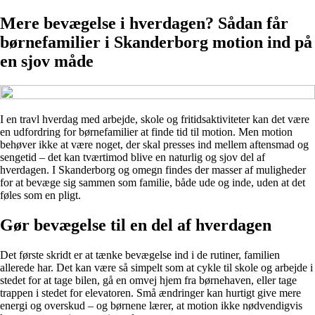
Mere bevægelse i hverdagen? Sådan får
børnefamilier i Skanderborg motion ind på
en sjov måde
I en travl hverdag med arbejde, skole og fritidsaktiviteter kan det være
en udfordring for børnefamilier at finde tid til motion. Men motion
behøver ikke at være noget, der skal presses ind mellem aftensmad og
sengetid – det kan tværtimod blive en naturlig og sjov del af
hverdagen. I Skanderborg og omegn findes der masser af muligheder
for at bevæge sig sammen som familie, både ude og inde, uden at det
føles som en pligt.
Gør bevægelse til en del af hverdagen
Det første skridt er at tænke bevægelse ind i de rutiner, familien
allerede har. Det kan være så simpelt som at cykle til skole og arbejde i
stedet for at tage bilen, gå en omvej hjem fra børnehaven, eller tage
trappen i stedet for elevatoren. Små ændringer kan hurtigt give mere
energi og overskud – og børnene lærer, at motion ikke nødvendigvis