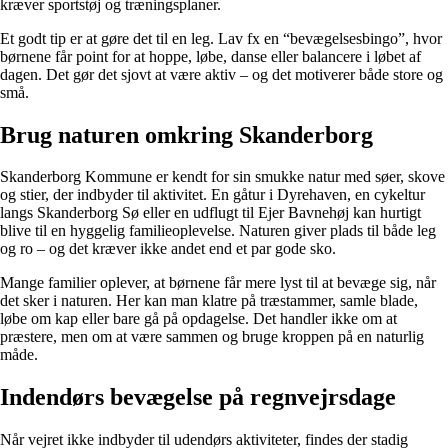
kræver sportstøj og træningsplaner.
Et godt tip er at gøre det til en leg. Lav fx en “bevægelsesbingo”, hvor
børnene får point for at hoppe, løbe, danse eller balancere i løbet af
dagen. Det gør det sjovt at være aktiv – og det motiverer både store og
små.
Brug naturen omkring Skanderborg
Skanderborg Kommune er kendt for sin smukke natur med søer, skove
og stier, der indbyder til aktivitet. En gåtur i Dyrehaven, en cykeltur
langs Skanderborg Sø eller en udflugt til Ejer Bavnehøj kan hurtigt
blive til en hyggelig familieoplevelse. Naturen giver plads til både leg
og ro – og det kræver ikke andet end et par gode sko.
Mange familier oplever, at børnene får mere lyst til at bevæge sig, når
det sker i naturen. Her kan man klatre på træstammer, samle blade,
løbe om kap eller bare gå på opdagelse. Det handler ikke om at
præstere, men om at være sammen og bruge kroppen på en naturlig
måde.
Indendørs bevægelse på regnvejrsdage
Når vejret ikke indbyder til udendørs aktiviteter, findes der stadig