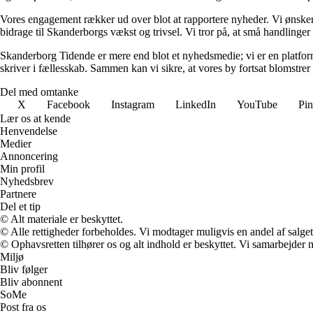
Vores engagement rækker ud over blot at rapportere nyheder. Vi ønsker at
bidrage til Skanderborgs vækst og trivsel. Vi tror på, at små handlinger k
Skanderborg Tidende er mere end blot et nyhedsmedie; vi er en platform 
skriver i fællesskab. Sammen kan vi sikre, at vores by fortsat blomstrer 
Del med omtanke
X
Facebook
Instagram
LinkedIn
YouTube
Pin
Lær os at kende
Henvendelse
Medier
Annoncering
Min profil
Nyhedsbrev
Partnere
Del et tip
© Alt materiale er beskyttet.
© Alle rettigheder forbeholdes. Vi modtager muligvis en andel af salget,
© Ophavsretten tilhører os og alt indhold er beskyttet. Vi samarbejder 
Miljø
Bliv følger
Bliv abonnent
SoMe
Post fra os