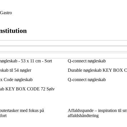
Gastro
nstitution
øgleskab - 53 x 11 cm - Sort
Q-connect nøgleskab
kab til 54 nøgler
Durable nøgleskab KEY BOX 
x Code nøgleskab
Q-connect nøgleskab
skab KEY BOX CODE 72 Sølv
putertasker med fokus på
Affaldsspande – inspiration til s
fort
affaldshåndtering