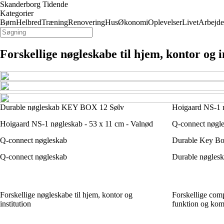
Skanderborg Tidende
Kategorier
Børn
Helbred
Træning
Renovering
Hus
Økonomi
Oplevelser
Livet
Arbejde
Forskellige nøgleskabe til hjem, kontor og i
Durable nøgleskab KEY BOX 12 Sølv
Hoigaard NS-1 n
Hoigaard NS-1 nøgleskab - 53 x 11 cm - Valnød
Q-connect nøgles
Q-connect nøgleskab
Durable Key Bo
Q-connect nøgleskab
Durable nøgle
Forskellige nøgleskabe til hjem, kontor og
Forskellige com
institution
funktion og kom