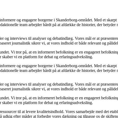
t informere og engagere borgerne i Skanderborg-området. Med et skarpt 
edaktionelle team arbejder hårdt på at afdække de historier, der betyder 
er og interviews til analyser og debatindlæg. Vores mål er at præsentere
et journalistik sikrer vi, at vores indhold er både relevant og pålidel
ndet. Vi tror på, at en informeret befolkning er en engageret befolkni
r skaber vi en platform for debat og erfaringsudveksling.
t informere og engagere borgerne i Skanderborg-området. Med et skarpt 
edaktionelle team arbejder hårdt på at afdække de historier, der betyder 
er og interviews til analyser og debatindlæg. Vores mål er at præsentere
et journalistik sikrer vi, at vores indhold er både relevant og pålidel
ndet. Vi tror på, at en informeret befolkning er en engageret befolkni
r skaber vi en platform for debat og erfaringsudveksling.
ressourcer til at levere kvalitetsindhold. Vores samarbejde med det etab
å udkig efter måder at forbedre vores dækning og tilpasse os de skifte